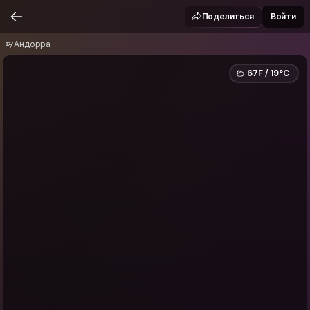
Андорра
Поделиться
Войти
Андорра
67F / 19°C