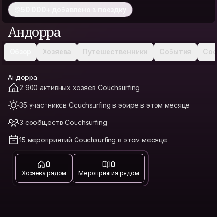
50 000+ добавлено в поездку
Андорра
Обзор
Хозяева
Путешественники
События
Соо
Андорра
2 900 активных хозяев Couchsurfing
35 участников Couchsurfing в эфире в этом месяце
3 сообществ Couchsurfing
15 мероприятий Couchsurfing в этом месяце
0
0
Хозяева рядом
Мероприятия рядом