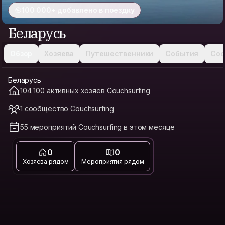
100 000+ добавлено в поездку
Беларусь
Обзор
Хозяева
Путешественники
События
Соо
Беларусь
104 100 активных хозяев Couchsurfing
1 сообщество Couchsurfing
55 мероприятий Couchsurfing в этом месяце
0
0
Хозяева рядом
Мероприятия рядом