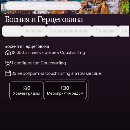
100 000+ добавлено в поездку
Босния и Герцеговина
Обзор
Хозяева
Путешественники
События
Соо
Босния и Герцеговина
18 300 активных хозяев Couchsurfing
1 сообщество Couchsurfing
35 мероприятий Couchsurfing в этом месяце
0
0
Хозяева рядом
Мероприятия рядом