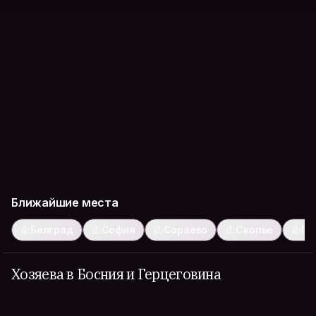
Ближайшие места
Белград
София
Сараево
Скопье
Пр
Хозяева в Босния и Герцеговина