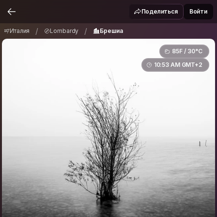
Италия
Lombardy
Брешиа
/
/
Поделиться
Войти
/
/
Италия
Lombardy
Брешиа
85F / 30°C
10:53 AM GMT+2