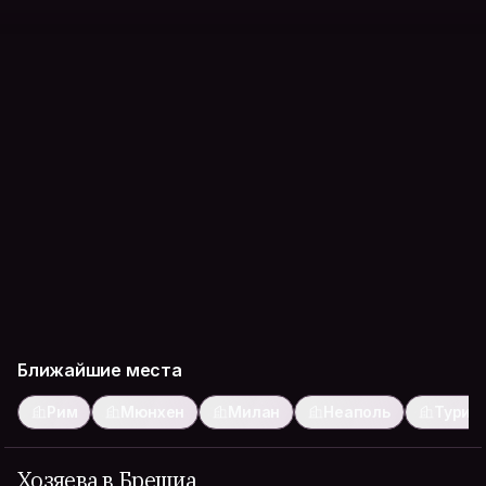
Ближайшие места
Рим
Мюнхен
Милан
Неаполь
Турин
Хозяева в Брешиа