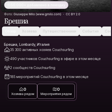
50 000+ добавлено в поездку
Фото:
Giuseppe Milo (www.gmilo.com)
CC BY 2.0
Брешиа
Обзор
Хозяева
Путешественники
События
Соо
Брешиа, Lombardy, Италия
35 300 активных хозяев Couchsurfing
490 участников Couchsurfing в эфире в этом месяце
2 сообществ Couchsurfing
185 мероприятий Couchsurfing в этом месяце
0
0
Хозяева рядом
Мероприятия рядом