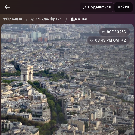
Франция
Иль-де-Франс
Кашан
/
/
Поделиться
Войти
/
/
Франция
Иль-де-Франс
Кашан
90F / 32°C
03:43 PM GMT+2