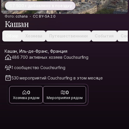
7 500+ добавлено в поездку
Фото:
cchana
CC BY-SA 2.0
Кашан
Обзор
Хозяева
Путешественники
События
Соо
Кашан, Иль-де-Франс, Франция
486 700 активных хозяев Couchsurfing
1 сообщество Couchsurfing
530 мероприятий Couchsurfing в этом месяце
0
0
Хозяева рядом
Мероприятия рядом