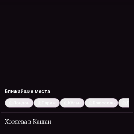
Ближайшие места
Лондон
Париж
Кёльн
Брюссель
Дю
Хозяева в Кашан