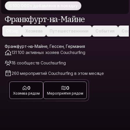
100 000+ добавлено в поездку
Франкфурт-на-Майне
Обзор
Хозяева
Путешественники
События
Соо
Франкфурт-на-Майне, Гессен, Германия
131 100 активных хозяев Couchsurfing
18 сообществ Couchsurfing
260 мероприятий Couchsurfing в этом месяце
0
0
Хозяева рядом
Мероприятия рядом