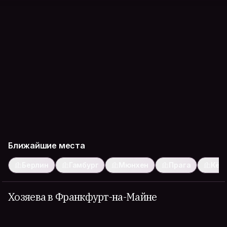
Ближайшие места
Берлин
Гамбург
Мюнхен
Прага
Кёл
Хозяева в Франкфурт-на-Майне