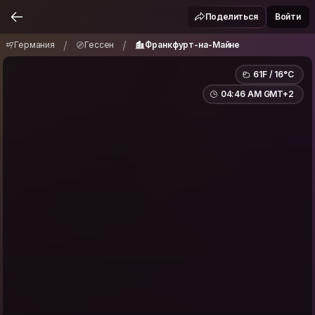
Германия
Гессен
Франкфурт-на-Майне
/
/
Поделиться
Войти
/
/
Германия
Гессен
Франкфурт-на-Майне
61F / 16°C
04:46 AM GMT+2