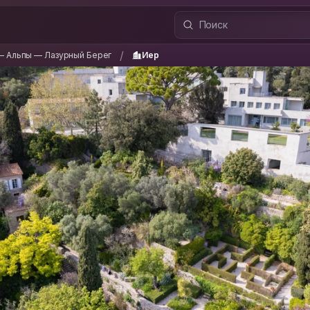
 — Альпы — Лазурный Берег
Иер
/
/
— Альпы — Лазурный Берег
Иер