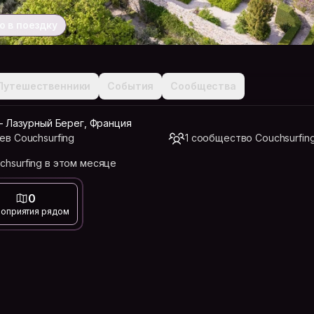
о в поездку
Путешественники
События
Сообщества
 Лазурный Берег, Франция
ев Couchsurfing
1 сообщество Couchsurfin
chsurfing в этом месяце
0
оприятия рядом