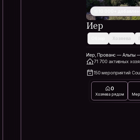
10 000+ добавлен
Иер
Обзор
Хозяева
Иер, Прованс — Альпы —
71 700 активных хозя
150 мероприятий Cou
0
Хозяева рядом
Мер