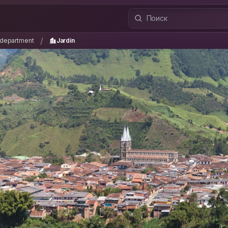
a department
Jardín
/
/
 department
Jardín