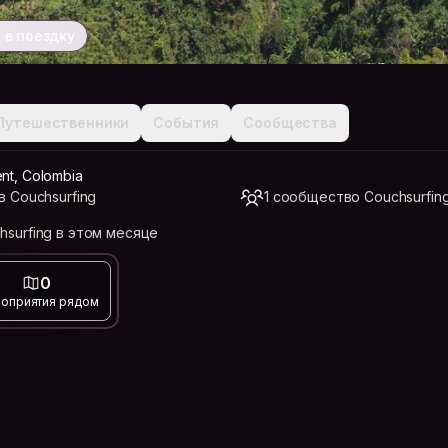
 в поездку
Путешественники
События
Сообщества
ent, Colombia
в Couchsurfing
1 сообщество Couchsurfin
hsurfing в этом месяце
0
оприятия рядом