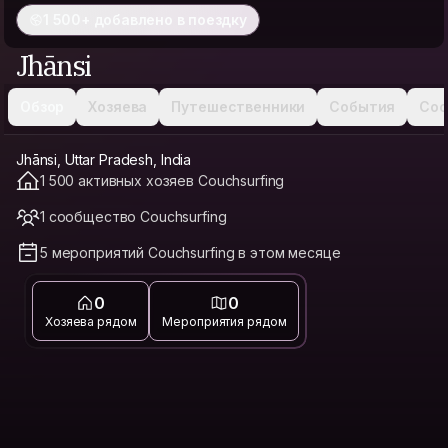
1 500+ добавлено в поездку
Jhānsi
Обзор
Хозяева
Путешественники
События
Соо
Jhānsi, Uttar Pradesh, India
1 500 активных хозяев Couchsurfing
1 сообщество Couchsurfing
5 мероприятий Couchsurfing в этом месяце
0
0
Хозяева рядом
Мероприятия рядом