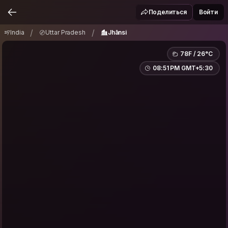
India
Uttar Pradesh
Jhānsi
/
/
Поделиться
Войти
/
/
India
Uttar Pradesh
Jhānsi
78F / 26°C
08:51 PM GMT+5:30