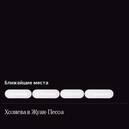
Ближайшие места
Ресифи
Масейо
Натал
Аракажу
Хозяева в Жуан-Песоа