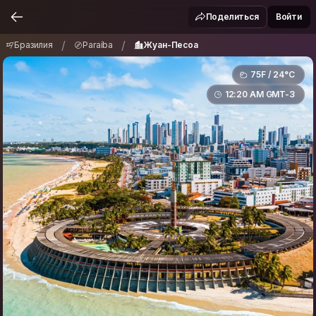
Бразилия
Paraíba
Жуан-Песоа
/
/
Поделиться
Войти
/
/
Бразилия
Paraíba
Жуан-Песоа
75F / 24°C
12:20 AM GMT-3