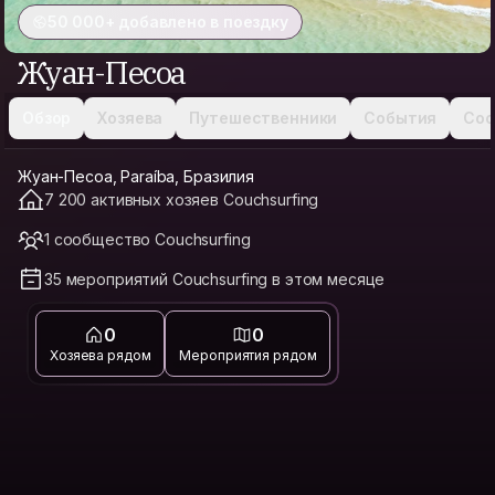
50 000+ добавлено в поездку
Жуан-Песоа
Обзор
Хозяева
Путешественники
События
Соо
Жуан-Песоа, Paraíba, Бразилия
7 200 активных хозяев Couchsurfing
1 сообщество Couchsurfing
35 мероприятий Couchsurfing в этом месяце
0
0
Хозяева рядом
Мероприятия рядом