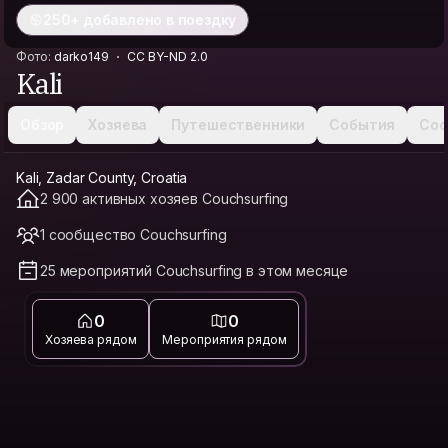
250+ добавлено в поездку
Фото:
darko149
CC BY-ND 2.0
Kali
Обзор
Хозяева
Путешественники
События
Соо
Kali, Zadar County, Croatia
2 900 активных хозяев Couchsurfing
1 сообщество Couchsurfing
25 мероприятий Couchsurfing в этом месяце
0
0
Хозяева рядом
Мероприятия рядом