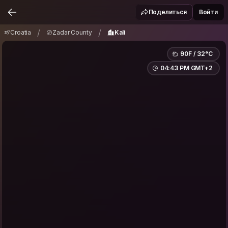
Croatia
Zadar County
Kali
/
/
Поделиться
Войти
/
/
Croatia
Zadar County
Kali
90F / 32°C
04:43 PM GMT+2