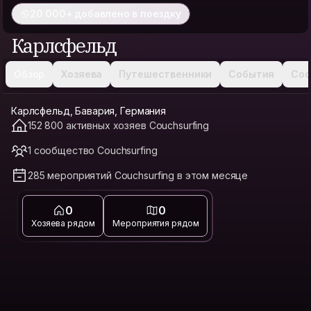
20 000+ добавлено в поездку
Карлсфельд
Обзор
Хозяева
Путешественники
События
Соо
Карлсфельд, Бавария, Германия
152 800 активных хозяев Couchsurfing
1 сообщество Couchsurfing
285 мероприятий Couchsurfing в этом месяце
0
0
Хозяева рядом
Мероприятия рядом