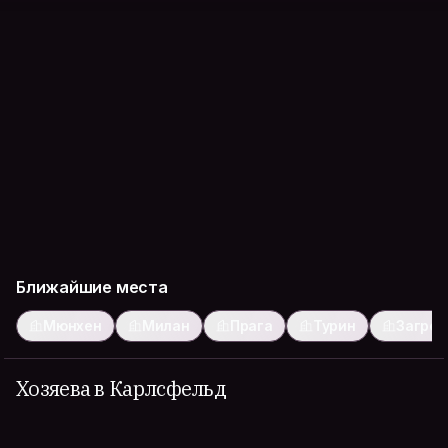
Ближайшие места
Мюнхен
Милан
Прага
Турин
Загреб
Хозяева в Карлсфельд