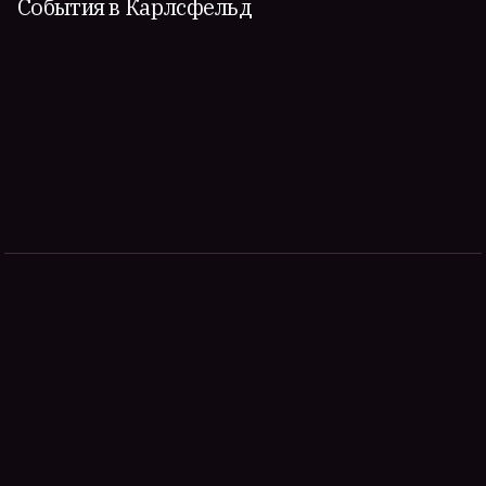
События в Карлсфельд