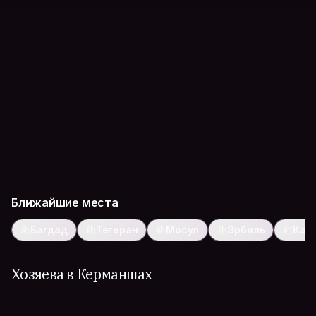
Ближайшие места
Багдад
Тегеран
Мосул
Эрбиль
Кар
Хозяева в Керманшах