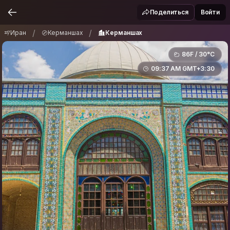
Иран
Керманшах
Керманшах
/
/
Поделиться
Войти
/
/
Иран
Керманшах
Керманшах
86F / 30°C
09:37 AM GMT+3:30