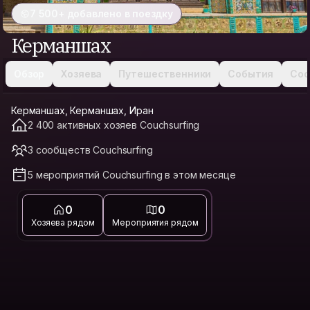
7 500+ добавлено в поездку
Керманшах
Обзор
Хозяева
Путешественники
События
Соо
Керманшах, Керманшах, Иран
2 400 активных хозяев Couchsurfing
3 сообществ Couchsurfing
5 мероприятий Couchsurfing в этом месяце
0
0
Хозяева рядом
Мероприятия рядом