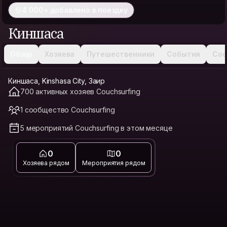
4 000+ добавлено в поездку
Киншаса
Обзор
Хозяева
Путешественники
События
Соо
Киншаса, Kinshasa City, Заир
700 активных хозяев Couchsurfing
1 сообщество Couchsurfing
5 мероприятий Couchsurfing в этом месяце
0
0
Хозяева рядом
Мероприятия рядом