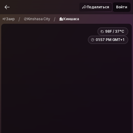
Заир
Kinshasa City
Киншаса
/
/
Поделиться
Войти
/
/
Заир
Kinshasa City
Киншаса
98F / 37°C
01:57 PM GMT+1