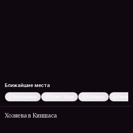
Ближайшие места
Браззавиль
Пуэнт-Нуар
Кабинда
Киквит
Хозяева в Киншаса