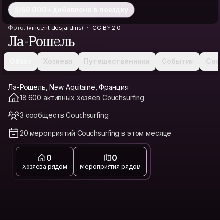
50 000+ добавлено в поездку
Фото:
(vincent desjardins)
CC BY 2.0
Ла-Рошель
Обзор
Хозяева
Путешественники
События
Соо
Ла-Рошель, New Aquitaine, Франция
18 600 активных хозяев Couchsurfing
3 сообществ Couchsurfing
20 мероприятий Couchsurfing в этом месяце
0
0
Хозяева рядом
Мероприятия рядом