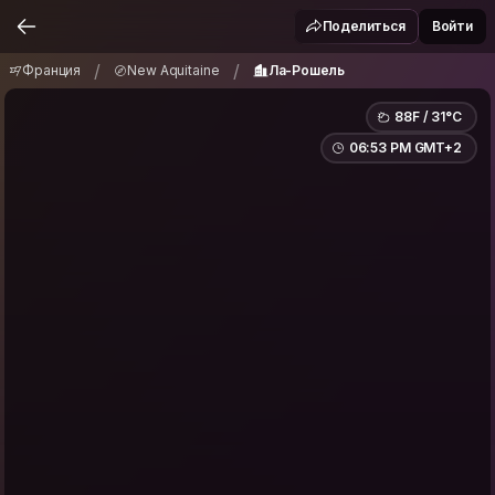
Франция
New Aquitaine
Ла-Рошель
/
/
Поделиться
Войти
/
/
Франция
New Aquitaine
Ла-Рошель
88F / 31°C
06:53 PM GMT+2