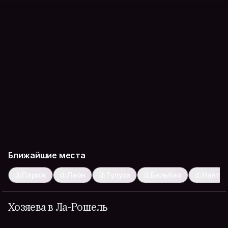
Ближайшие места
Париж
Лион
Тулуза
Бильбао
Нант
Хозяева в Ла-Рошель