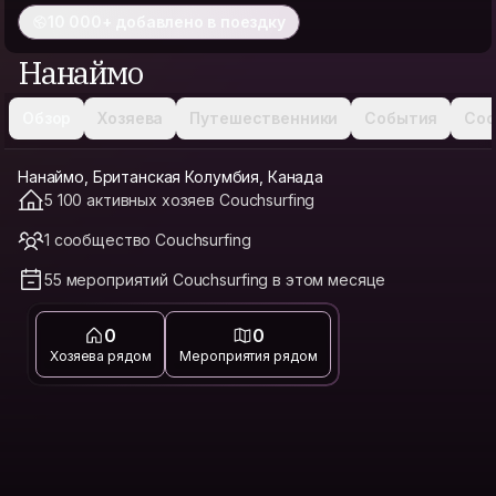
10 000+ добавлено в поездку
Нанаймо
Обзор
Хозяева
Путешественники
События
Соо
Нанаймо, Британская Колумбия, Канада
5 100 активных хозяев Couchsurfing
1 сообщество Couchsurfing
55 мероприятий Couchsurfing в этом месяце
0
0
Хозяева рядом
Мероприятия рядом