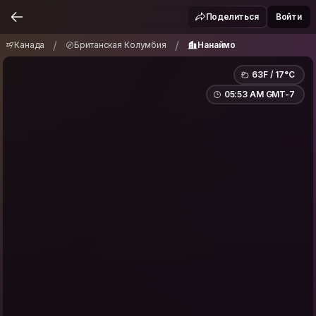
Канада
Британская Колумбия
Нанаймо
/
/
Поделиться
Войти
/
/
Канада
Британская Колумбия
Нанаймо
63F / 17°C
05:53 AM GMT-7