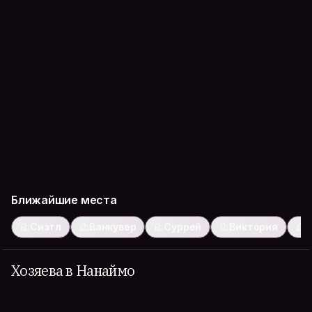
Ближайшие места
Сиэтл
Ванкувер
Суррей
Виктория
Б
Хозяева в Нанаймо