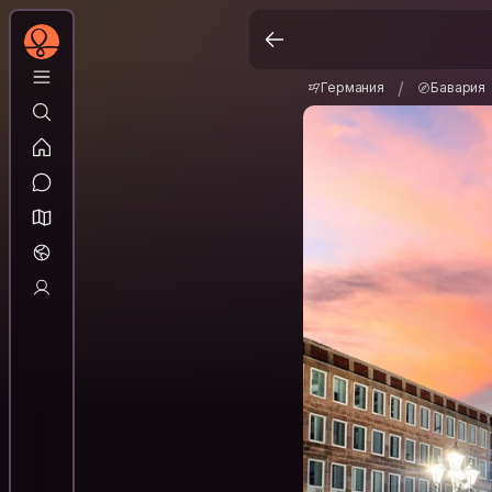
Германия
Бавари
/
/
Германия
Бавария