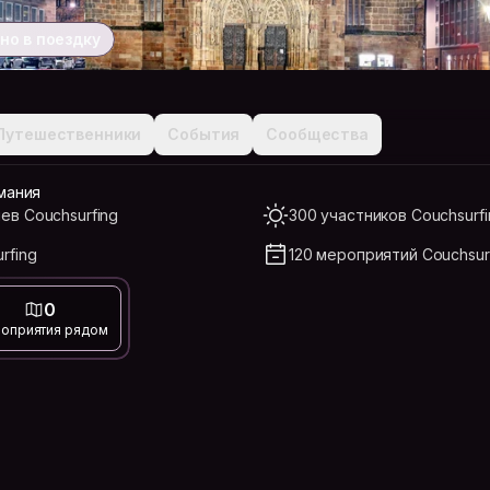
но в поездку
Путешественники
События
Сообщества
мания
ев Couchsurfing
300 участников Couchsurf
rfing
120 мероприятий Couchsur
0
оприятия рядом