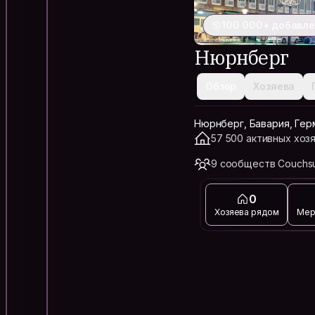
100 000+ добавле
Нюрнберг
Обзор
Хозяева
Нюрнберг, Бавария, Гер
57 500 активных хозя
9 сообществ Couchsu
0
Хозяева рядом
Мер