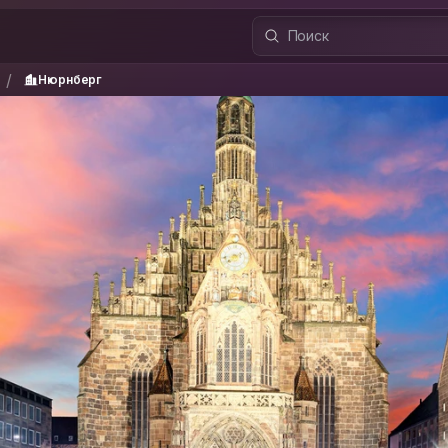
я
Нюрнберг
/
/
Нюрнберг