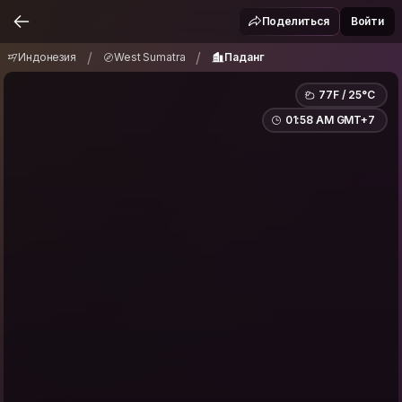
Индонезия
West Sumatra
Паданг
/
/
Поделиться
Войти
/
/
Индонезия
West Sumatra
Паданг
77F / 25°C
01:58 AM GMT+7