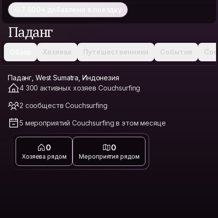
7 500+ добавлено в поездку
Паданг
Обзор
Хозяева
Путешественники
События
Соо
Паданг, West Sumatra, Индонезия
4 300 активных хозяев Couchsurfing
2 сообществ Couchsurfing
5 мероприятий Couchsurfing в этом месяце
0
0
Хозяева рядом
Мероприятия рядом