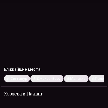
Ближайшие места
Сингапур
Джохор-Бару
Малакка
Палем
Хозяева в Паданг