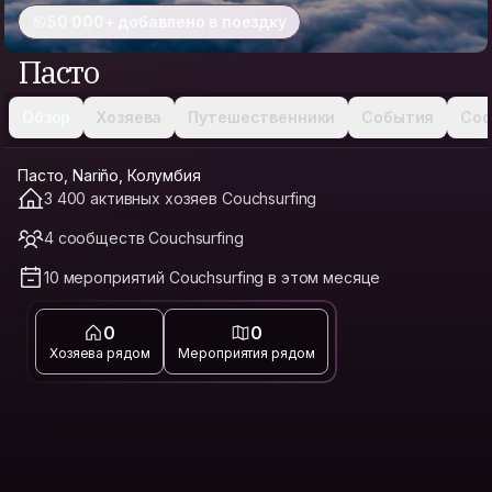
50 000+ добавлено в поездку
Пасто
Обзор
Хозяева
Путешественники
События
Соо
Пасто, Nariño, Колумбия
3 400 активных хозяев Couchsurfing
4 сообществ Couchsurfing
10 мероприятий Couchsurfing в этом месяце
0
0
Хозяева рядом
Мероприятия рядом