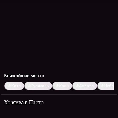
Ближайшие места
Кито
Гуаякиль
Кали
Амбато
Нейва
Хозяева в Пасто