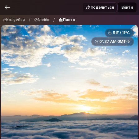
Колумбия
Nariño
Пасто
/
/
Поделиться
Войти
/
/
Колумбия
Nariño
Пасто
51F / 11°C
01:37 AM GMT-5