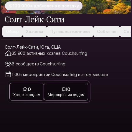
100 000+ добавлено в поездку
Солт-Лейк-Сити
Обзор
Хозяева
Путешественники
События
Соо
Солт-Лейк-Сити, Юта, США
35 900 активных хозяев Couchsurfing
6 сообществ Couchsurfing
1 005 мероприятий Couchsurfing в этом месяце
0
0
Хозяева рядом
Мероприятия рядом