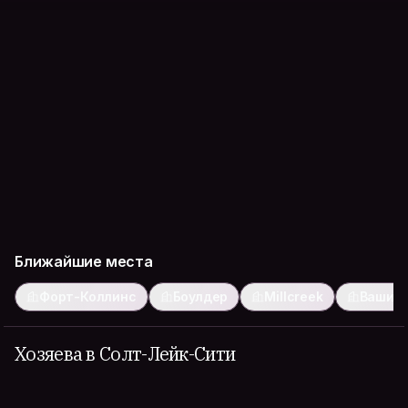
Ближайшие места
Форт-Коллинс
Боулдер
Millcreek
Вашин
Хозяева в Солт-Лейк-Сити