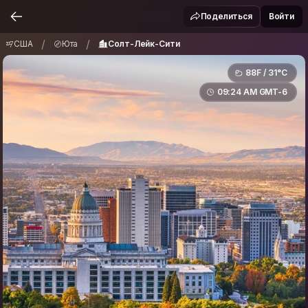
США
Юта
Солт-Лейк-Сити
/
/
Поделиться
Войти
/
/
США
Юта
Солт-Лейк-Сити
88F / 31°C
09:24 AM GMT-6