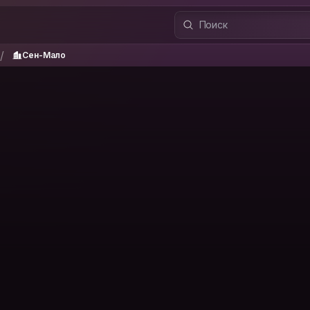
Сен-Мало
/
/
Сен-Мало