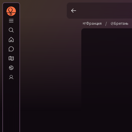
Франция
Бретань
/
/
Франция
Бретань