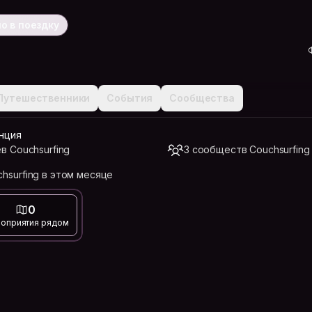
о в поездку
Путешественники
События
Сообщества
нция
в Couchsurfing
3 сообществ Couchsurfing
hsurfing в этом месяце
0
оприятия рядом