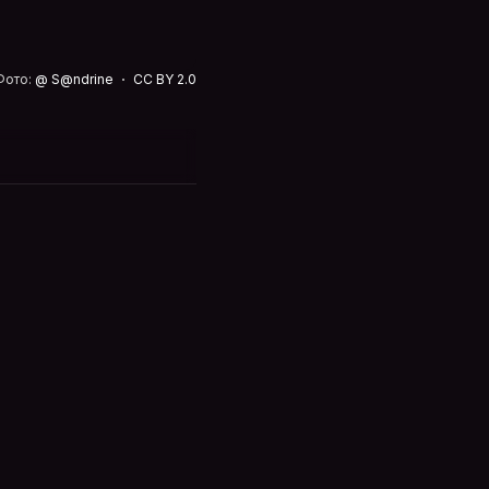
Фото:
@ S@ndrine
CC BY 2.0