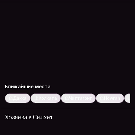
Ближайшие места
Дакка
Колката
Читтагонг
Howrah
К
Хозяева в Силхет