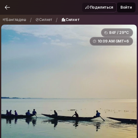
Бангладеш
Силхет
Силхет
/
/
Поделиться
Войти
/
/
Бангладеш
Силхет
Силхет
84F / 29°C
10:09 AM GMT+6