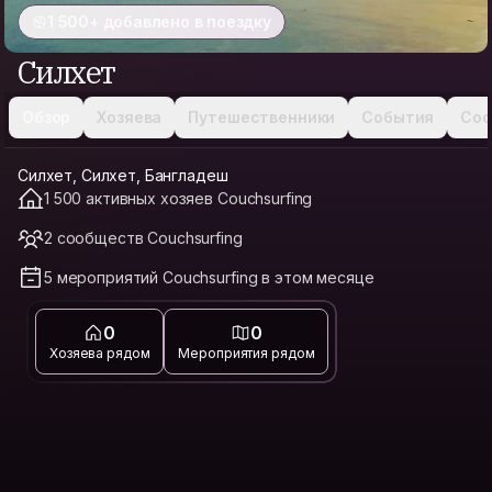
1 500+ добавлено в поездку
Силхет
Обзор
Хозяева
Путешественники
События
Соо
Силхет, Силхет, Бангладеш
1 500 активных хозяев Couchsurfing
2 сообществ Couchsurfing
5 мероприятий Couchsurfing в этом месяце
0
0
Хозяева рядом
Мероприятия рядом