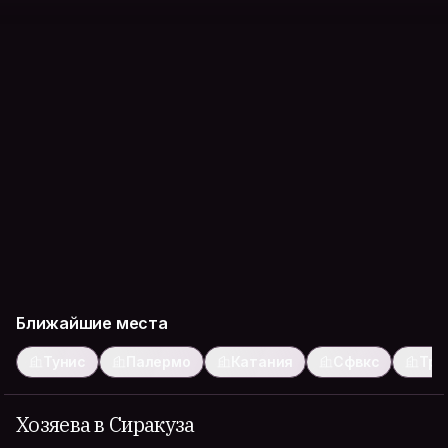
Ближайшие места
Тунис
Палермо
Катания
Сфвкс
Три
Хозяева в Сиракуза