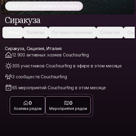
50 000+ добавлено в поездку
Сиракуза
Обзор
Хозяева
Путешественники
События
Соо
Сиракуза, Сицилия, Италия
12 900 активных хозяев Couchsurfing
305 участников Couchsurfing в эфире в этом месяце
3 сообществ Couchsurfing
65 мероприятий Couchsurfing в этом месяце
0
0
Хозяева рядом
Мероприятия рядом