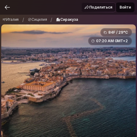
Италия
Сицилия
Сиракуза
/
/
Поделиться
Войти
/
/
Италия
Сицилия
Сиракуза
84F / 29°C
07:20 AM GMT+2