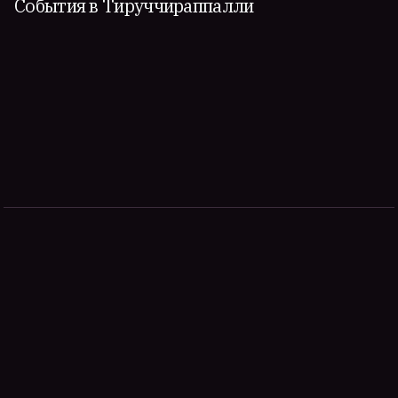
События в Тируччираппалли