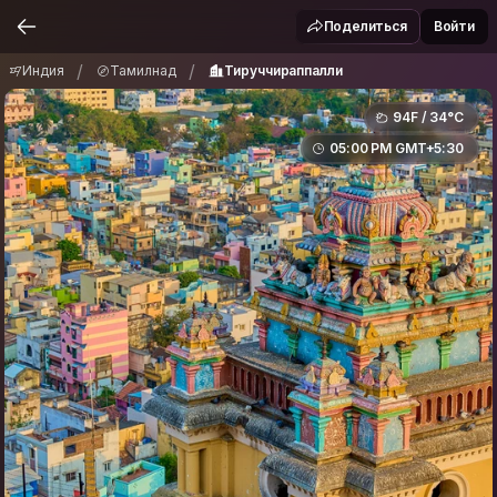
Индия
Тамилнад
Тируччираппалли
/
/
Поделиться
Войти
/
/
Индия
Тамилнад
Тируччираппалли
94F / 34°C
05:00 PM GMT+5:30