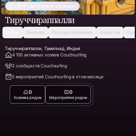
3 000+ добавлено в поездку
Тируччираппалли
Обзор
Хозяева
Путешественники
События
Соо
Тируччираппалли, Тамилнад, Индия
4 100 активных хозяев Couchsurfing
2 сообществ Couchsurfing
5 мероприятий Couchsurfing в этом месяце
0
0
Хозяева рядом
Мероприятия рядом