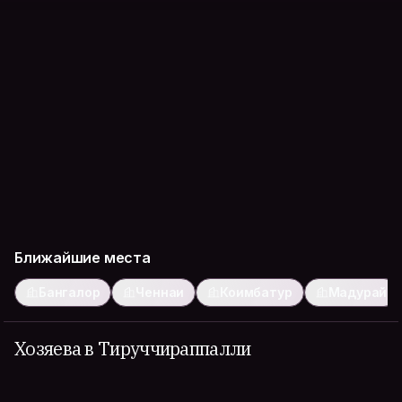
Ближайшие места
Бангалор
Ченнаи
Коимбатур
Мадурай
Хозяева в Тируччираппалли