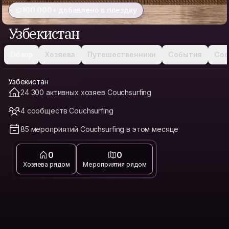
100 000+ добавлено в поездку
Узбекистан
Обзор
Хозяева
Путешественники
События
Соо
Узбекистан
24 300 активных хозяев Couchsurfing
4 сообществ Couchsurfing
85 мероприятий Couchsurfing в этом месяце
0
0
Хозяева рядом
Мероприятия рядом