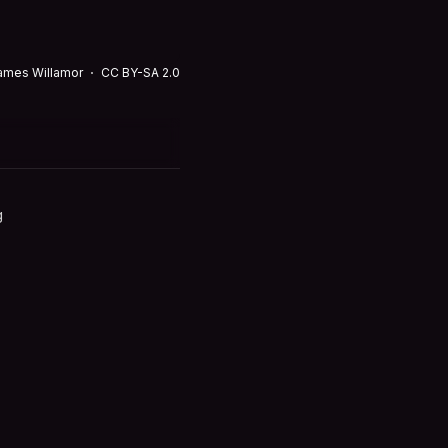
ames Willamor
CC BY-SA 2.0
g