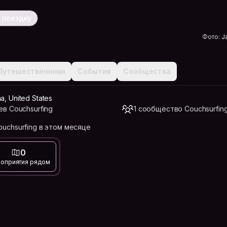
 поездку
Фото:
J
Путешественники
События
Сообщества
a, United States
ев Couchsurfing
1 сообщество Couchsurfin
ouchsurfing в этом месяце
0
оприятия рядом