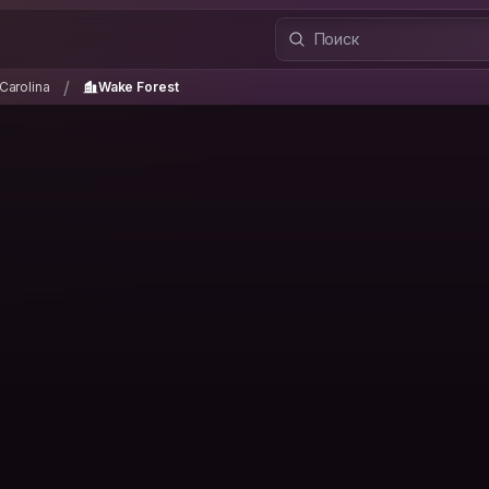
 Carolina
Wake Forest
/
/
Carolina
Wake Forest