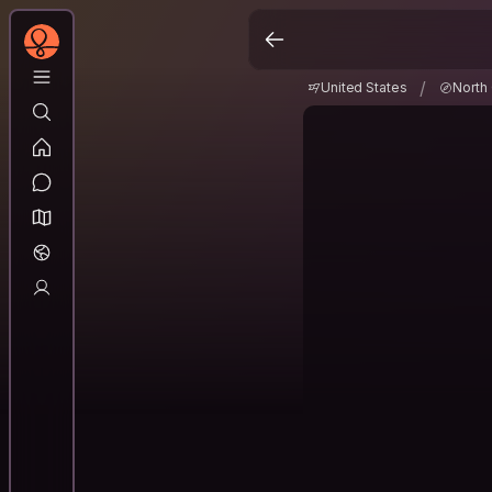
United States
North
/
/
United States
North 