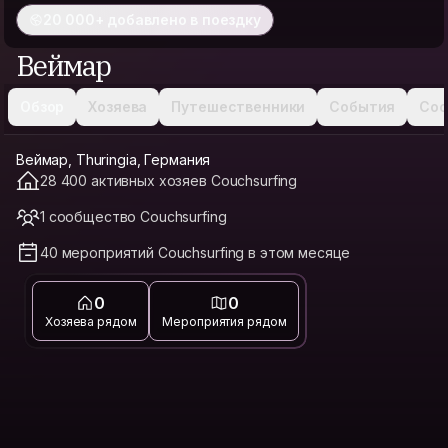
20 000+ добавлено в поездку
Веймар
Обзор
Хозяева
Путешественники
События
Соо
Веймар, Thuringia, Германия
28 400 активных хозяев Couchsurfing
1 сообщество Couchsurfing
40 мероприятий Couchsurfing в этом месяце
0
0
Хозяева рядом
Мероприятия рядом