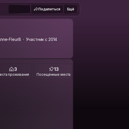
Поделиться
Ещё
nne-FleurB
Участник с 2014
3
13
еста проживания
Посещённые места