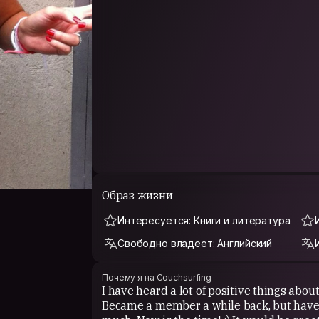
Образ жизни
Интересуется: Книги и литература
Свободно владеет: Английский
Почему я на Couchsurfing
I have heard a lot of positive things abou
Became a member a while back, but haven'