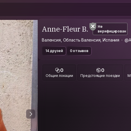
Anne-Fleur B.
Не
верифицирован
Валенсия, Область Валенсия, Испания
@A
14 друзей
0 отзывов
0
0
Общие локации
Предстоящие поездки
М