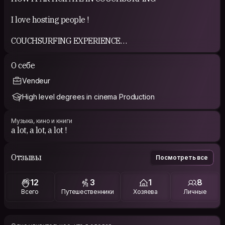
I love hosting people !
COUCHSURFING EXPERIENCE
Que des expériences positives jusqu'à maintenant. Je
О себе
suis enchanté par cette expérience
Vendeur
Only amazing experiences for the moment
High level degrees in cinema Production
Музыка, кино и книги
a lot, a lot, a lot !
Отзывы
Посмотреть все
12
3
1
8
Всего
Путешественники
Хозяева
Личные