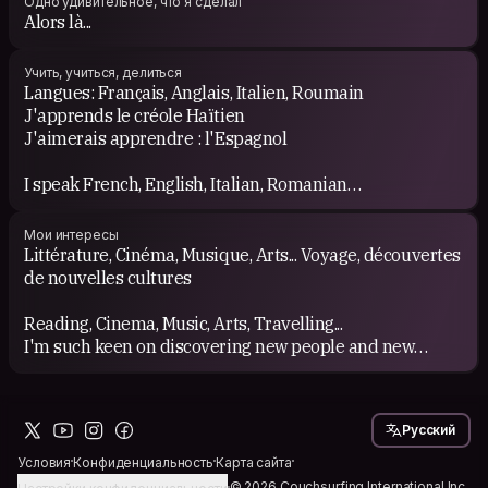
Одно удивительное, что я сделал
Alors là...
Учить, учиться, делиться
Langues: Français, Anglais, Italien, Roumain
J'apprends le créole Haïtien
J'aimerais apprendre : l'Espagnol
I speak French, English, Italian, Romanian
I'm learning Haitian Creole
I would love to practice a little bit of Spanish
Мои интересы
Littérature, Cinéma, Musique, Arts... Voyage, découvertes
Sinon: profiter de la vie... / Nevertheless : Enjoy life !
de nouvelles cultures
Reading, Cinema, Music, Arts, Travelling...
I'm such keen on discovering new people and new
cultures
Русский
Условия
Конфиденциальность
Карта сайта
© 2026 Couchsurfing International Inc.