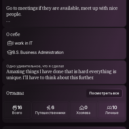
Go to meetings if they are available, meet up with nice
people.
COUCHSURFING EXPERIENCE
О себе
Nice people from a CS meeting.
I work in IT
B.S. Business Administration
Одно удивительное, что я сделал
Amazing things I have done that is hard everything is
unique. I'll have to think about this further.
Отзывы
Посмотреть все
16
6
0
10
Всего
Путешественники
Хозяева
Личные