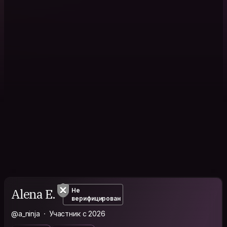
Alena E.
Не
верифицирован
@a_ninja
Участник с 2026