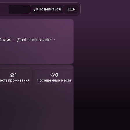
Поделиться
Ещё
 Индия
@abhishektraveler
1
0
еста проживания
Посещённые места