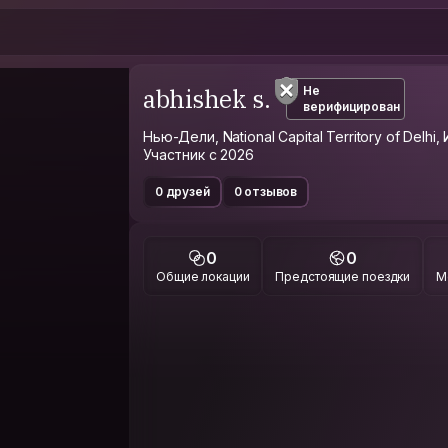
abhishek s.
Не
верифицирован
Нью-Дели, National Capital Territory of Delhi,
Участник с 2026
0 друзей
0 отзывов
0
0
Общие локации
Предстоящие поездки
М