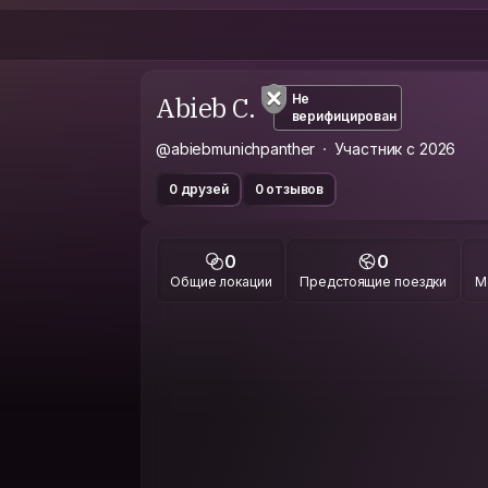
Abieb C.
Не
верифицирован
@abiebmunichpanther
Участник с 2026
0 друзей
0 отзывов
0
0
Общие локации
Предстоящие поездки
М