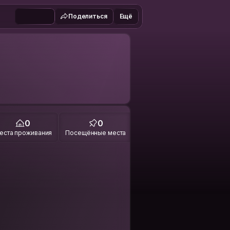
Поделиться
Ещё
0
0
еста проживания
Посещённые места