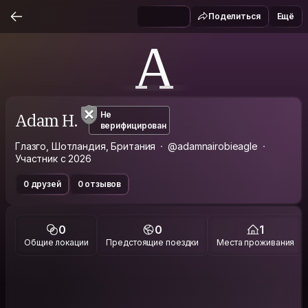
Поделиться
Ещё
A
Adam H.
Не
верифицирован
Глазго, Шотландия, Британия
@adamnairobieagle
Участник с 2026
0 друзей
0 отзывов
0
0
1
Общие локации
Предстоящие поездки
Места проживания