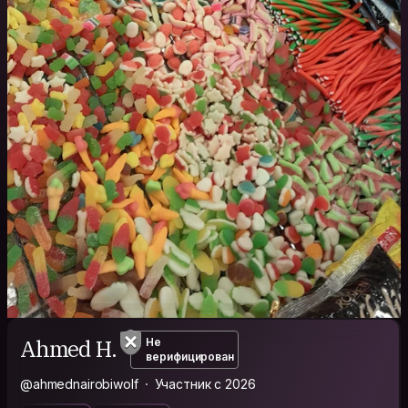
Ahmed H.
Не
верифицирован
@ahmednairobiwolf
Участник с 2026