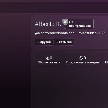
Alberto R.
Не
верифицирован
@albertobarcelonafalcon
Участник с 2026
0 друзей
0 отзывов
0
0
Общие локации
Предстоящие поездки
М