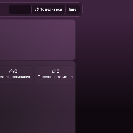
Поделиться
Ещё
0
0
еста проживания
Посещённые места