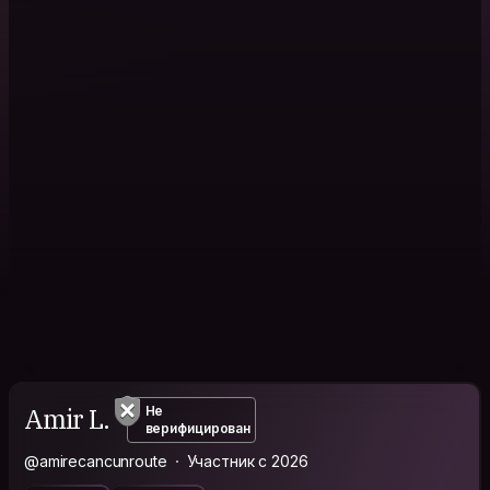
Amir L.
Не
верифицирован
@amirecancunroute
Участник с 2026