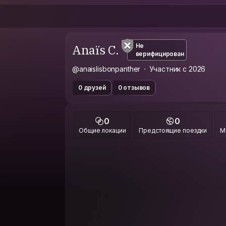
Anaïs C.
Не
верифицирован
@anaislisbonpanther
Участник с 2026
0 друзей
0 отзывов
0
0
Общие локации
Предстоящие поездки
М