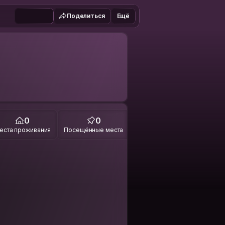
Поделиться
Ещё
0
0
еста проживания
Посещённые места