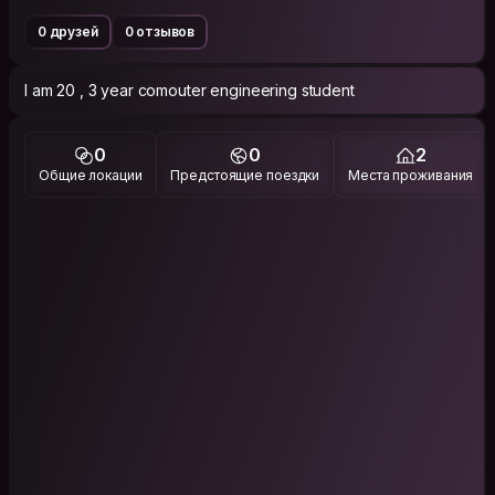
0 друзей
0 отзывов
I am 20 , 3 year comouter engineering student
0
0
2
Общие локации
Предстоящие поездки
Места проживания