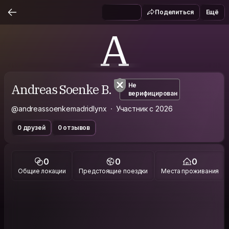
Поделиться
Ещё
A
Andreas Soenke B.
Не
верифицирован
@andreassoenkemadridlynx
Участник с 2026
0 друзей
0 отзывов
0
0
0
Общие локации
Предстоящие поездки
Места проживания