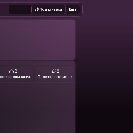
Поделиться
Ещё
0
0
еста проживания
Посещённые места