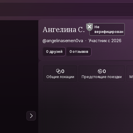
Ангелина С.
Не
верифицирован
@angelinasemen0va
Участник с 2026
0 друзей
0 отзывов
0
0
Общие локации
Предстоящие поездки
М