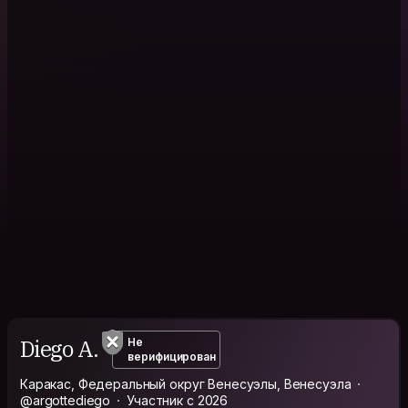
Diego A.
Не
верифицирован
Каракас, Федеральный округ Венесуэлы, Венесуэла
@argottediego
Участник с 2026