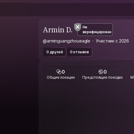
Armin D.
Не
верифицирован
@arminguangzhoueagle
Участник с 2026
0 друзей
0 отзывов
0
0
Общие локации
Предстоящие поездки
М