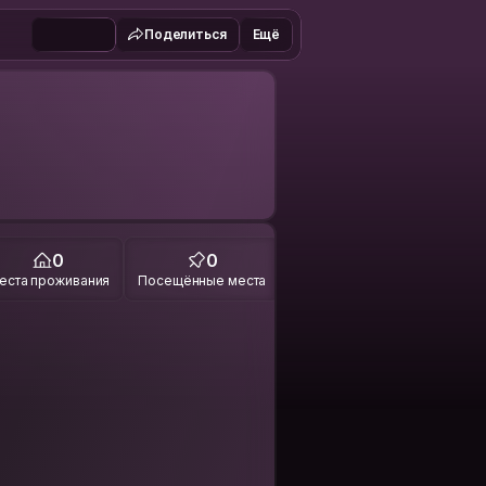
Поделиться
Ещё
0
0
еста проживания
Посещённые места