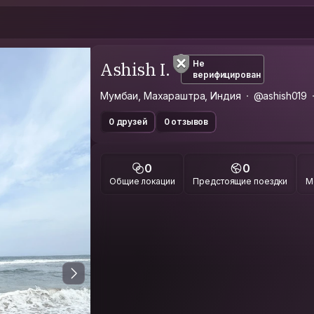
Ashish I.
Не
верифицирован
Мумбаи, Махараштра, Индия
@ashish019
0 друзей
0 отзывов
0
0
Общие локации
Предстоящие поездки
М