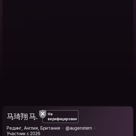
马琦翔 马.
Не
верифицирован
Рединг, Англия, Британия
@augenstern
Участник с 2026