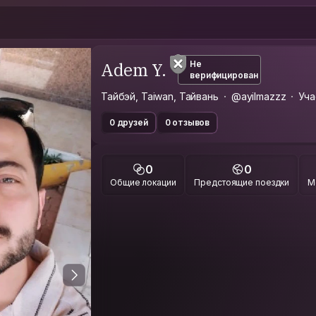
Adem Y.
Не
верифицирован
Тайбэй, Taiwan, Тайвань
@ayilmazzz
Уча
0 друзей
0 отзывов
0
0
Общие локации
Предстоящие поездки
М