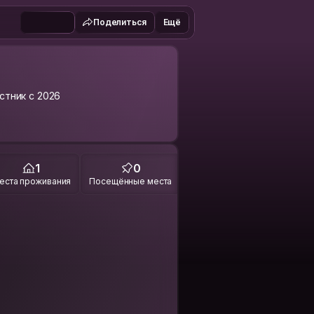
Поделиться
Ещё
стник с 2026
1
0
еста проживания
Посещённые места