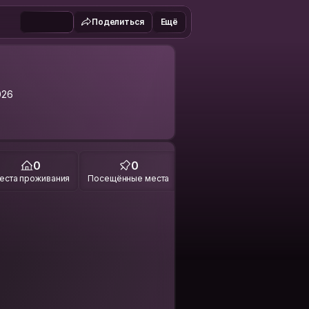
Поделиться
Ещё
026
0
0
еста проживания
Посещённые места