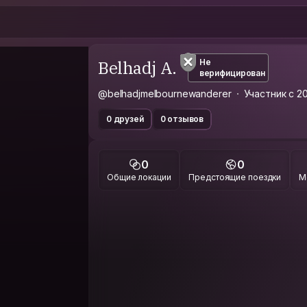
Belhadj A.
Не
верифицирован
@belhadjmelbournewanderer
Участник с 2
0 друзей
0 отзывов
0
0
Общие локации
Предстоящие поездки
М