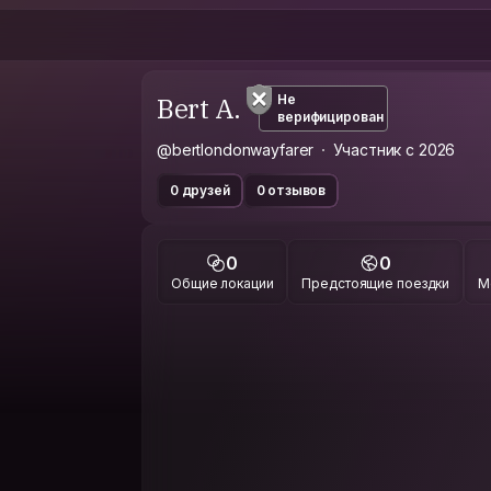
Bert A.
Не
верифицирован
@bertlondonwayfarer
Участник с 2026
0 друзей
0 отзывов
0
0
Общие локации
Предстоящие поездки
М