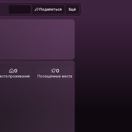
Поделиться
Ещё
0
0
еста проживания
Посещённые места