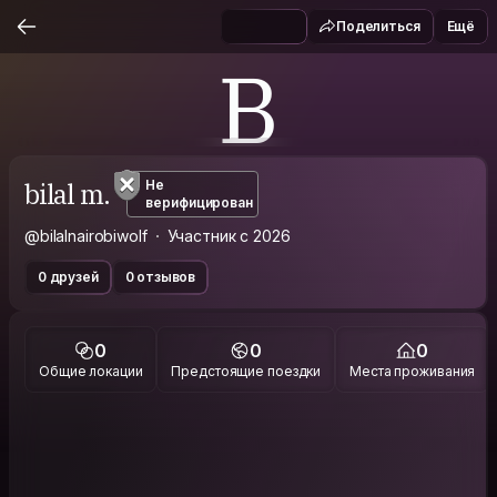
Поделиться
Ещё
B
bilal m.
Не
верифицирован
@bilalnairobiwolf
Участник с 2026
0 друзей
0 отзывов
0
0
0
Общие локации
Предстоящие поездки
Места проживания