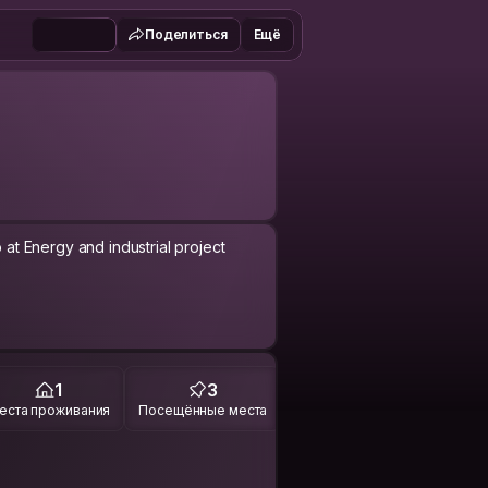
Поделиться
Ещё
o at Energy and industrial project
bout diffrent cultures and dialogue
1
3
еста проживания
Посещённые места